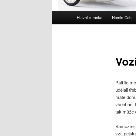
Hlavní
Hlavní stránka
Nordic Cab
navigační
menu
Voz
Patříte me
udělali tř
máte doma
všechno. 
tak může c
Samozřejmě
vzít pejsk