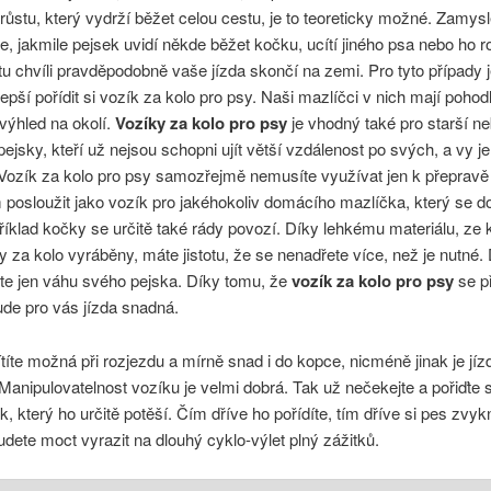
růstu, který vydrží běžet celou cestu, je to teoreticky možné. Zamysl
e, jakmile pejsek uvidí někde běžet kočku, ucítí jiného psa nebo ho ro
tu chvíli pravděpodobně vaše jízda skončí na zemi. Pro tyto případy 
epší pořídit si vozík za kolo pro psy. Naši mazlíčci v nich mají pohodl
výhled na okolí.
Vozíky za kolo pro psy
je vhodný také pro starší n
jsky, kteří už nejsou schopni ujít větší vzdálenost po svých, a vy j
 Vozík za kolo pro psy samozřejmě nemusíte využívat jen k přepravě
osloužit jako vozík pro jakéhokoliv domácího mazlíčka, který se do
říklad kočky se určitě také rády povozí. Díky lehkému materiálu, ze 
y za kolo vyráběny, máte jistotu, že se nenadřete více, než je nutné. 
te jen váhu svého pejska. Díky tomu, že
vozík za kolo pro psy
se p
ude pro vás jízda snadná.
títe možná při rozjezdu a mírně snad i do kopce, nicméně jinak je jí
 Manipulovatelnost vozíku je velmi dobrá. Tak už nečekejte a pořiďte
k, který ho určitě potěší. Čím dříve ho pořídíte, tím dříve si pes zvyk
udete moct vyrazit na dlouhý cyklo-výlet plný zážitků.