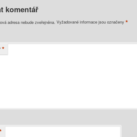
t komentář
*
lová adresa nebude zveřejněna.
Vyžadované informace jsou označeny
*
ř
*