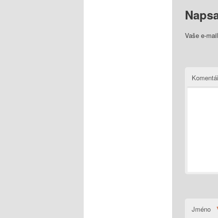
Napsa
Vaše e-mai
Komentá
Jméno