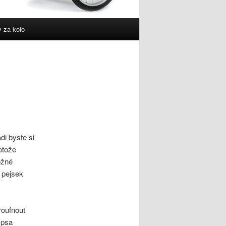
 za kolo
di byste si
otože
ožné
 pejsek
roufnout
 psa