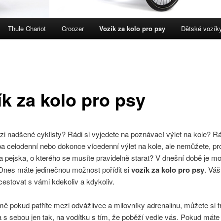
Thule Chariot
Croozer
Vozík za kolo pro psy
Dětské vozíky
ík za kolo pro psy
zi nadšené cyklisty? Rádi si vyjedete na poznávací výlet na kole? Rá
eba celodenní nebo dokonce vícedenní výlet na kole, ale nemůžete, pr
 pejska, o kterého se musíte pravidelně starat? V dnešní době je m
Dnes máte jedinečnou možnost pořídit si
vozík za kolo pro psy
. Váš
estovat s vámi kdekoliv a kdykoliv.
 pokud patříte mezi odvážlivce a milovníky adrenalinu, můžete si t
a s sebou jen tak, na vodítku s tím, že poběží vedle vás. Pokud máte