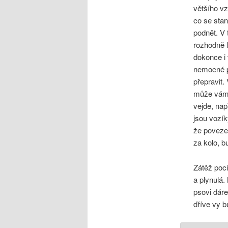
většího vz
co se stan
podnět. V 
rozhodně l
dokonce i 
nemocné pe
přepravit.
může vám p
vejde, nap
jsou vozík
že poveze
za kolo, b
Zátěž pocí
a plynulá.
psovi dáre
dříve vy b