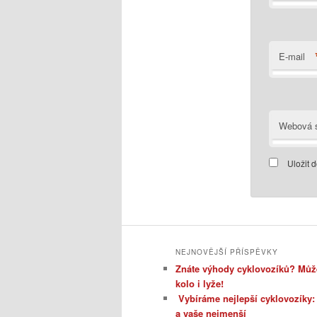
E-mail
Webová s
Uložit 
NEJNOVĚJŠÍ PŘÍSPĚVKY
Znáte výhody cyklovozíků? Může
kolo i lyže!
Vybíráme nejlepší cyklovozíky
a vaše nejmenší