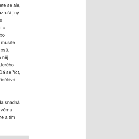
ete se ale,
zruší jiný
je
í a
ebo
e musíte
 psů,
 něj
kterého
Dá se říct,
řidělává
zda snadná
 svému
ne a tím