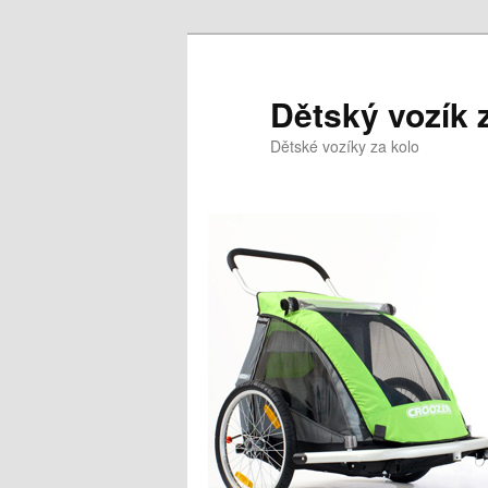
Přejít
k
hlavnímu
Dětský vozík 
obsahu
Dětské vozíky za kolo
webu