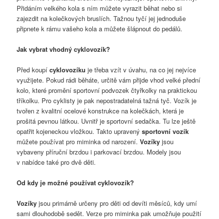
Přidáním velkého kola s ním můžete vyrazit běhat nebo si
zajezdit na kolečkových bruslích. Tažnou tyčí jej jednoduše
připnete k rámu vašeho kola a můžete šlápnout do pedálů.
Jak vybrat vhodný cyklovozík?
Před koupí
cyklovozíku
je třeba vzít v úvahu, na co jej nejvíce
využijete. Pokud rádi běháte, určitě vám přijde vhod velké přední
kolo, které promění sportovní podvozek čtyřkolky na praktickou
tříkolku. Pro cyklisty je pak nepostradatelná tažná tyč. Vozík je
tvořen z kvalitní ocelové konstrukce na kolečkách, která je
prošitá pevnou látkou. Uvnitř je sportovní sedačka. Tu lze ještě
opatřit kojeneckou vložkou. Takto upravený
sportovní vozík
můžete používat pro miminka od narození.
Vozíky
jsou
vybaveny příruční brzdou i parkovací brzdou. Modely jsou
v nabídce také pro dvě děti.
Od kdy je možné používat cyklovozík?
Vozíky
jsou primárně určeny pro děti od devíti měsíců, kdy umí
sami dlouhodobě sedět. Verze pro miminka pak umožňuje použití