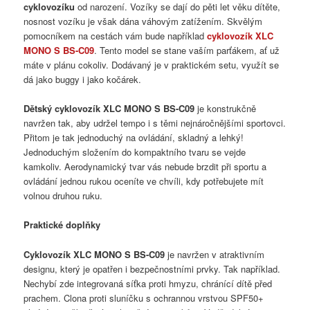
cyklovozíku
od narození. Vozíky se dají do pěti let věku dítěte,
nosnost vozíku je však dána váhovým zatížením. Skvělým
pomocníkem na cestách vám bude například
cyklovozík XLC
MONO S BS-C09
. Tento model se stane vaším parťákem, ať už
máte v plánu cokoliv. Dodávaný je v praktickém setu, využít se
dá jako buggy i jako kočárek.
Dětský cyklovozík XLC MONO S BS-C09
je konstrukčně
navržen tak, aby udržel tempo i s těmi nejnáročnějšími sportovci.
Přitom je tak jednoduchý na ovládání, skladný a lehký!
Jednoduchým složením do kompaktního tvaru se vejde
kamkoliv. Aerodynamický tvar vás nebude brzdit při sportu a
ovládání jednou rukou oceníte ve chvíli, kdy potřebujete mít
volnou druhou ruku.
Praktické doplňky
Cyklovozík XLC MONO S BS-C09
je navržen v atraktivním
designu, který je opatřen i bezpečnostními prvky. Tak například.
Nechybí zde integrovaná síťka proti hmyzu, chránící dítě před
prachem. Clona proti sluníčku s ochrannou vrstvou SPF50+