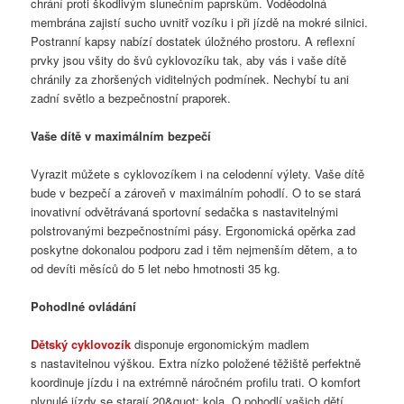
chrání proti škodlivým slunečním paprskům. Voděodolná
membrána zajistí sucho uvnitř vozíku i při jízdě na mokré silnici.
Postranní kapsy nabízí dostatek úložného prostoru. A reflexní
prvky jsou všity do švů cyklovozíku tak, aby vás i vaše dítě
chránily za zhoršených viditelných podmínek. Nechybí tu ani
zadní světlo a bezpečnostní praporek.
Vaše dítě v maximálním bezpečí
Vyrazit můžete s cyklovozíkem i na celodenní výlety. Vaše dítě
bude v bezpečí a zároveň v maximálním pohodlí. O to se stará
inovativní odvětrávaná sportovní sedačka s nastavitelnými
polstrovanými bezpečnostními pásy. Ergonomická opěrka zad
poskytne dokonalou podporu zad i těm nejmenším dětem, a to
od devíti měsíců do 5 let nebo hmotnosti 35 kg.
Pohodlné ovládání
Dětský cyklovozík
disponuje ergonomickým madlem
s nastavitelnou výškou. Extra nízko položené těžiště perfektně
koordinuje jízdu i na extrémně náročném profilu trati. O komfort
plynulé jízdy se starají 20&quot; kola. O pohodlí vašich dětí