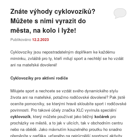
Znáte výhody cyklovozíků?
Můžete s nimi vyrazit do
města, na kolo i lyže!
Publikováno
12.2.2023
Cyklovozíky jsou nepostradatelným doplňkem ke každému
miminku, zvláště pro ty, kteří milují sport a nechtějí se ho vzdát
ani na mateřské dovolené!
Cyklovozíky pro aktivní rodiče
Milujete sport a nechcete se vzdát svého dynamického stylu
života ani na mateřské, potažmo rodičovské dovolené? Pak jistě
oceníte pomocníky, se kterými hravě skloubíte sport i rodičovské
povinnosti. Pro takové účely značka XLC vyvinula speciální
cyklovozík
, který můžete používat jako běžný
kočárek
pro
procházky ve městě, a to jak v ulicích, tak v obchodním centru
nebo na obědě. Jako mávnutím kouzelného proutku ho snadno
přeměníte v parťáka, určeného na nejrůznější sportovní aktivity.