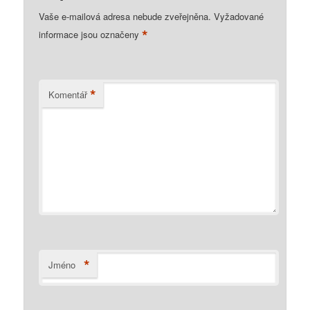
Vaše e-mailová adresa nebude zveřejněna.
Vyžadované
*
informace jsou označeny
*
Komentář
*
Jméno