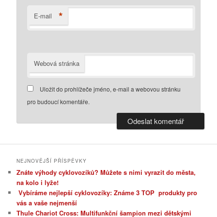
*
E-mail
Webová stránka
Uložit do prohlížeče jméno, e-mail a webovou stránku
pro budoucí komentáře.
NEJNOVĚJŠÍ PŘÍSPĚVKY
Znáte výhody cyklovozíků? Můžete s nimi vyrazit do města,
na kolo i lyže!
Vybíráme nejlepší cyklovozíky: Známe 3 TOP produkty pro
vás a vaše nejmenší
Thule Chariot Cross: Multifunkční šampion mezi dětskými