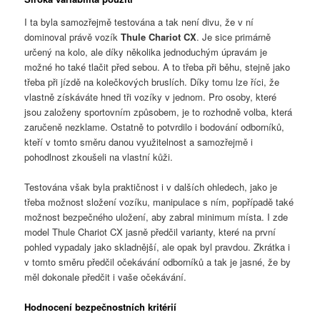
I ta byla samozřejmě testována a tak není divu, že v ní
dominoval právě vozík
Thule Chariot CX
. Je sice primárně
určený na kolo, ale díky několika jednoduchým úpravám je
možné ho také tlačit před sebou. A to třeba při běhu, stejně jako
třeba při jízdě na kolečkových bruslích. Díky tomu lze říci, že
vlastně získáváte hned tři vozíky v jednom. Pro osoby, které
jsou založeny sportovním způsobem, je to rozhodně volba, která
zaručeně nezklame. Ostatně to potvrdilo i bodování odborníků,
kteří v tomto směru danou využitelnost a samozřejmě i
pohodlnost zkoušeli na vlastní kůži.
Testována však byla praktičnost i v dalších ohledech, jako je
třeba možnost složení vozíku, manipulace s ním, popřípadě také
možnost bezpečného uložení, aby zabral minimum místa. I zde
model Thule Chariot CX jasně předčil varianty, které na první
pohled vypadaly jako skladnější, ale opak byl pravdou. Zkrátka i
v tomto směru předčil očekávání odborníků a tak je jasné, že by
měl dokonale předčit i vaše očekávání.
Hodnocení bezpečnostních kritérií