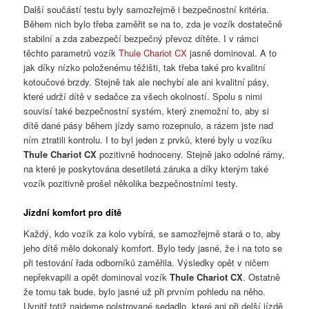
Další součástí testu byly samozřejmě i bezpečnostní kritéria.
Během nich bylo třeba zaměřit se na to, zda je vozík dostatečně
stabilní a zda zabezpečí bezpečný převoz dítěte. I v rámci
těchto parametrů vozík
Thule Chariot CX
jasně dominoval. A to
jak díky nízko položenému těžišti, tak třeba také pro kvalitní
kotoučové brzdy. Stejně tak ale nechybí ale ani kvalitní pásy,
které udrží dítě v sedačce za všech okolností. Spolu s nimi
souvisí také bezpečnostní systém, který znemožní to, aby si
dítě dané pásy během jízdy samo rozepnulo, a rázem jste nad
ním ztratili kontrolu. I to byl jeden z prvků, které byly u vozíku
Thule Chariot CX
pozitivně hodnoceny. Stejně jako odolné rámy,
na které je poskytována desetiletá záruka a díky kterým také
vozík pozitivně prošel několika bezpečnostními testy.
Jízdní komfort pro dítě
Každý, kdo vozík za kolo vybírá, se samozřejmě stará o to, aby
jeho dítě mělo dokonalý komfort. Bylo tedy jasné, že i na toto se
při testování řada odborníků zaměřila. Výsledky opět v ničem
nepřekvapili a opět dominoval vozík
Thule Chariot CX
. Ostatně
že tomu tak bude, bylo jasné už při prvním pohledu na něho.
Uvnitř totiž najdeme polstrované sedadlo, které ani při delší jízdě