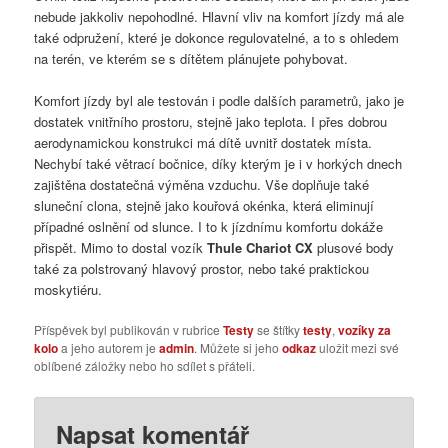
nebude jakkoliv nepohodlné. Hlavní vliv na komfort jízdy má ale
také odpružení, které je dokonce regulovatelné, a to s ohledem
na terén, ve kterém se s dítětem plánujete pohybovat.
Komfort jízdy byl ale testován i podle dalších parametrů, jako je
dostatek vnitřního prostoru, stejně jako teplota. I přes dobrou
aerodynamickou konstrukci má dítě uvnitř dostatek místa.
Nechybí také větrací bočnice, díky kterým je i v horkých dnech
zajištěna dostatečná výměna vzduchu. Vše doplňuje také
sluneční clona, stejně jako kouřová okénka, která eliminují
případné oslnění od slunce. I to k jízdnímu komfortu dokáže
přispět. Mimo to dostal vozík
Thule Chariot CX
plusové body
také za polstrovaný hlavový prostor, nebo také praktickou
moskytiéru.
Příspěvek byl publikován v rubrice
Testy
se štítky
testy
,
vozíky za
kolo
a jeho autorem je
admin
. Můžete si jeho
odkaz
uložit mezi své
oblíbené záložky nebo ho sdílet s přáteli.
Napsat komentář