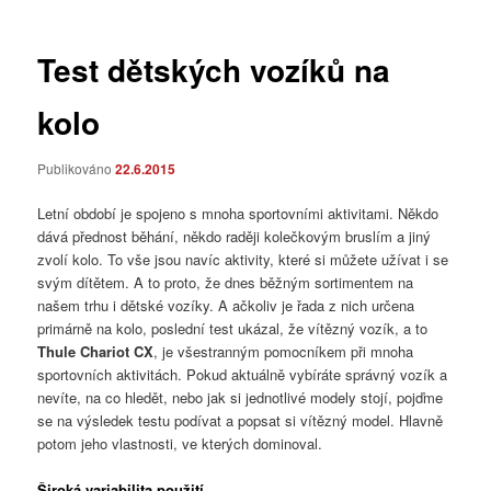
příspěvky
Test dětských vozíků na
kolo
Publikováno
22.6.2015
Letní období je spojeno s mnoha sportovními aktivitami. Někdo
dává přednost běhání, někdo raději kolečkovým bruslím a jiný
zvolí kolo. To vše jsou navíc aktivity, které si můžete užívat i se
svým dítětem. A to proto, že dnes běžným sortimentem na
našem trhu i dětské vozíky. A ačkoliv je řada z nich určena
primárně na kolo, poslední test ukázal, že vítězný vozík, a to
Thule Chariot CX
, je všestranným pomocníkem při mnoha
sportovních aktivitách. Pokud aktuálně vybíráte správný vozík a
nevíte, na co hledět, nebo jak si jednotlivé modely stojí, pojďme
se na výsledek testu podívat a popsat si vítězný model. Hlavně
potom jeho vlastnosti, ve kterých dominoval.
Široká variabilita použití